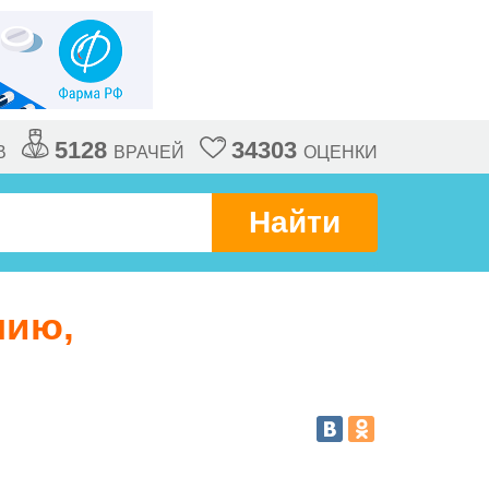
5128
34303
В
ВРАЧЕЙ
ОЦЕНКИ
Найти
нию,