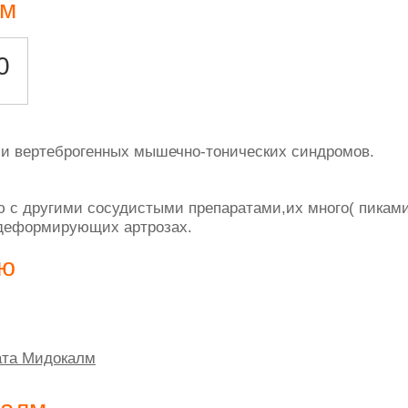
лм
0
ии вертеброгенных мышечно-тонических синдромов.
с другими сосудистыми препаратами,их много( пикамил
и деформирующих артрозах.
ию
ата Мидокалм