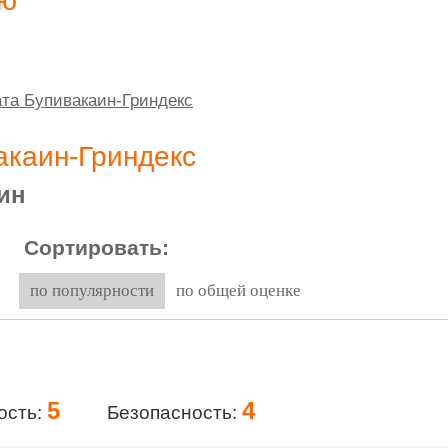
ию
та Бупивакаин-Гриндекс
акаин-Гриндекс
ин
Сортировать:
по популярности
по общей оценке
5
4
ость:
Безопасность: