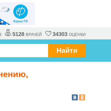
5128
34303
В
ВРАЧЕЙ
ОЦЕНКИ
Найти
нению,