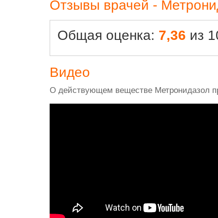
Отзывы врачей - Метрони
Общая оценка:
7,36
из 1
Видео
О действующем веществе Метронидазол п