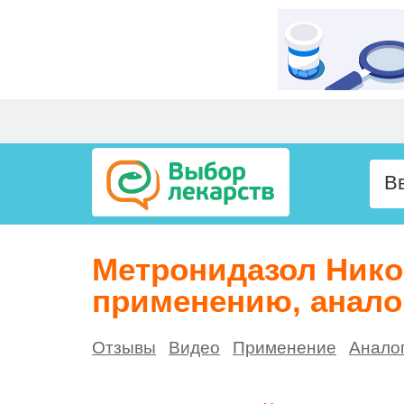
Метронидазол Нико
применению, анало
Отзывы
Видео
Применение
Анало