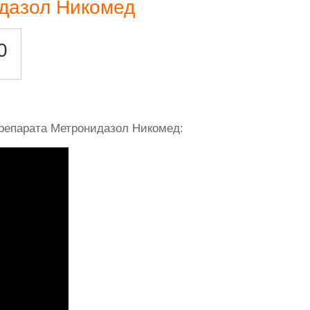
дазол Никомед
0
репарата Метронидазол Никомед: