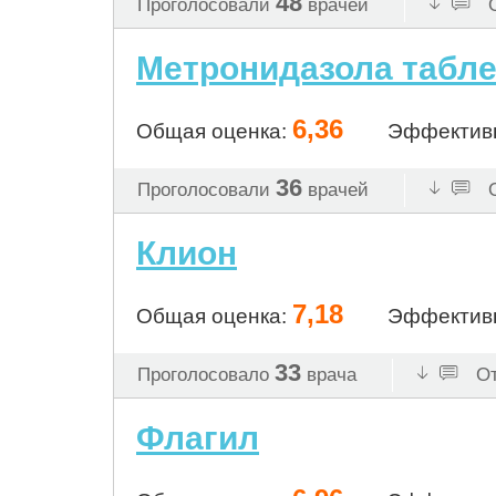
48
Проголосовали
врачей
О
Метронидазола таблет
6,36
Общая оценка:
Эффектив
36
Проголосовали
врачей
О
Клион
7,18
Общая оценка:
Эффектив
33
Проголосовало
врача
От
Флагил