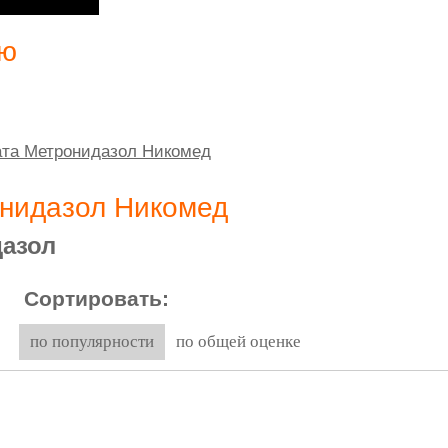
ию
ата Метронидазол Никомед
онидазол Никомед
азол
Сортировать:
по популярности
по общей оценке