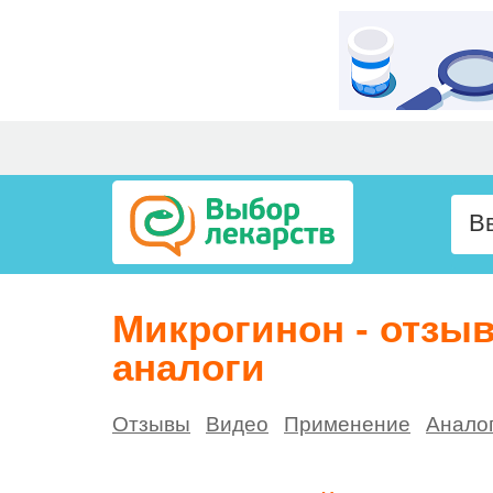
Микрогинон - отзы
аналоги
Отзывы
Видео
Применение
Анало