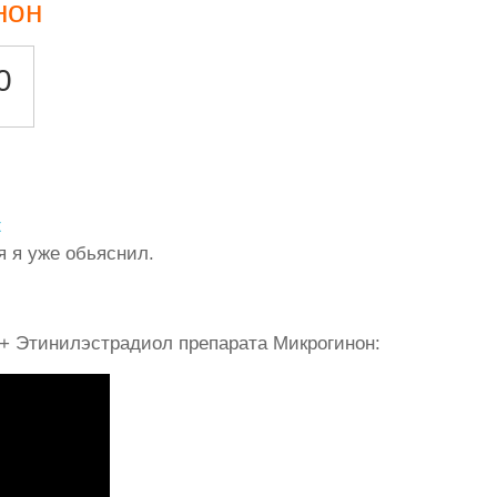
нон
0
к
я я уже обьяснил.
+ Этинилэстрадиол препарата Микрогинон: