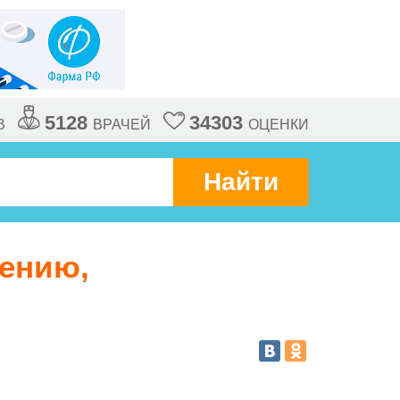
5128
34303
В
ВРАЧЕЙ
ОЦЕНКИ
Найти
нению,