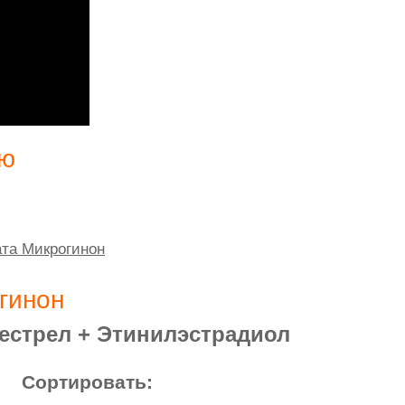
ию
ата Микрогинон
гинон
естрел + Этинилэстрадиол
Сортировать: