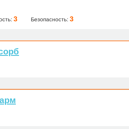
3
3
ость:
Безопасность:
сорб
фарм