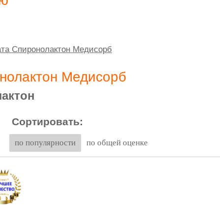
ию
ата Спиронолактон Медисорб
онолактон Медисорб
актон
Сортировать:
по популярности
по общей оценке