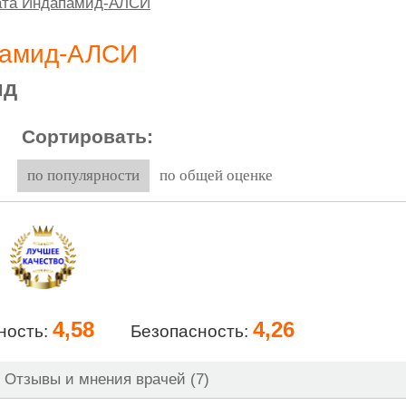
рата Индапамид-АЛСИ
памид-АЛСИ
ид
Сортировать:
по популярности
по общей оценке
4,58
4,26
ность:
Безопасность:
Отзывы и мнения врачей (7)