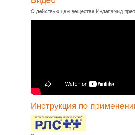
Видео
О действующем веществе Индапамид пре
Инструкция по применен