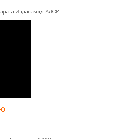
парата Индапамид-АЛСИ:
ию