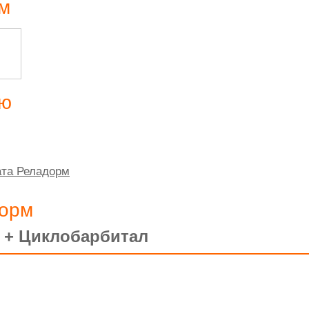
м
ию
ата Реладорм
дорм
 + Циклобарбитал