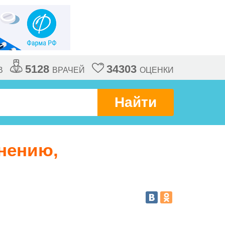
5128
34303
В
ВРАЧЕЙ
ОЦЕНКИ
Найти
нению,