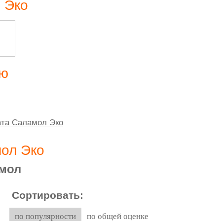
 Эко
ию
ата Саламол Эко
ол Эко
мол
Сортировать:
по популярности
по общей оценке