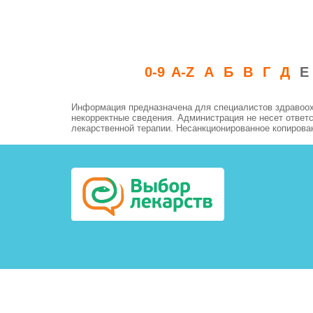
0-9
A-Z
А
Б
В
Г
Д
Е
Информация предназначена для специалистов здравоохра
некорректные сведения. Администрация не несет ответ
лекарственной терапии. Несанкционированное копирова