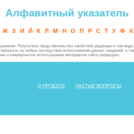
Алфавитный указатель
Ж
З
И
Й
К
Л
М
Н
О
П
Р
С
Т
У
Ф
Х
нения. Результаты представлены без какой-либо редакции в том виде, 
ственность за любые последствия использования данных сведений, в то
ние и коммерческое использование материалов сайта запрещено.
О ПРОЕКТЕ
ЧАСТЫЕ ВОПРОСЫ