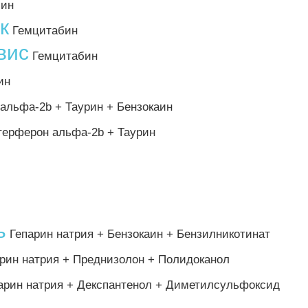
ин
к
Гемцитабин
вис
Гемцитабин
ин
альфа-2b + Таурин + Бензокаин
ерферон альфа-2b + Таурин
ь
Гепарин натрия + Бензокаин + Бензилникотинат
рин натрия + Преднизолон + Полидоканол
арин натрия + Декспантенол + Диметилсульфоксид