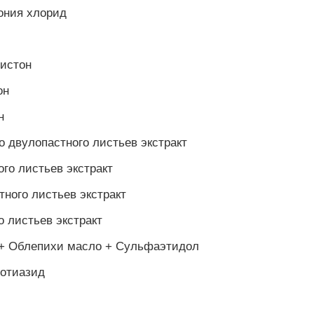
ния хлорид
истон
он
н
о двулопастного листьев экстракт
го листьев экстракт
тного листьев экстракт
о листьев экстракт
+ Облепихи масло + Сульфаэтидол
отиазид