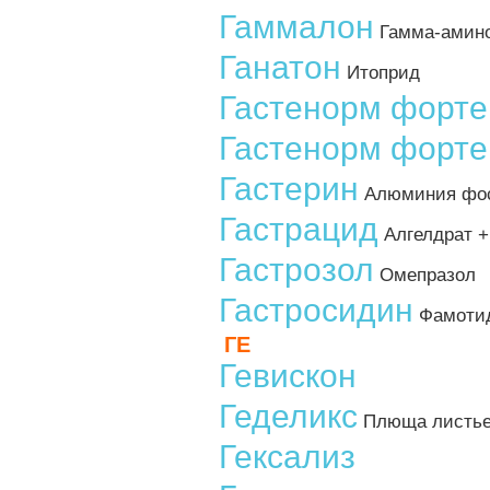
Гаммалон
Гамма-амино
Ганатон
Итоприд
Гастенорм форте
Гастенорм форте
Гастерин
Алюминия фо
Гастрацид
Алгелдрат +
Гастрозол
Омепразол
Гастросидин
Фамоти
ГЕ
Гевискон
Геделикс
Плюща листьев
Гексализ