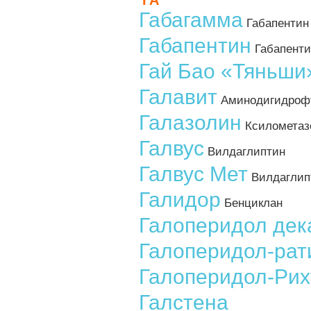
ГА
Габагамма
Габапентин
Габапентин
Габапенти
Гай Бао «Тяньши
Галавит
Аминодигидрофт
Галазолин
Ксилометаз
Галвус
Вилдаглиптин
Галвус Мет
Вилдаглип
Галидор
Бенциклан
Галоперидол дек
Галоперидол-ра
Галоперидол-Рих
Галстена