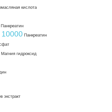
масляная кислота
Панкреатин
 10000
Панкреатин
сфат
 Магния гидроксид
дин
 экстракт