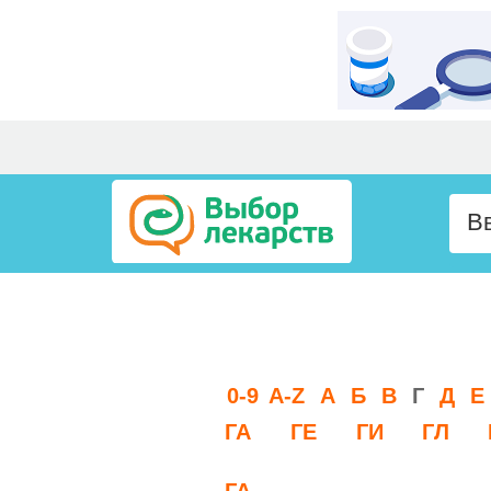
0-9
A-Z
А
Б
В
Г
Д
Е
ГА
ГЕ
ГИ
ГЛ