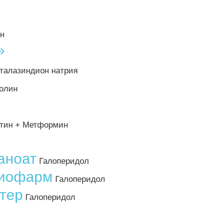
н
»
алазиндион натрия
олин
тин + Метформин
аноат
Галоперидол
тиофарм
Галоперидол
тер
Галоперидол