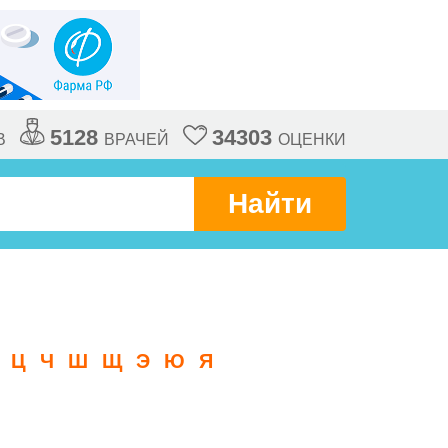
5128
34303
В
ВРАЧЕЙ
ОЦЕНКИ
Найти
Ц
Ч
Ш
Щ
Э
Ю
Я