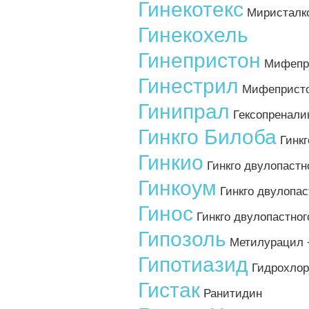
Гинекотекс
Миристалко
Гинекохель
Гинепристон
Мифепр
Гинестрил
Мифеприст
Гинипрал
Гексопренали
Гинкго Билоба
Гинкг
Гинкио
Гинкго двулопастно
Гинкоум
Гинкго двулопас
Гинос
Гинкго двулопастног
Гипозоль
Метилурацил 
Гипотиазид
Гидрохлор
Гистак
Ранитидин