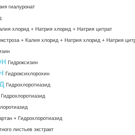
ия гиалуронат
д
алия хлорид + Натрия хлорид + Натрия цитрат
кстроза + Калия хлорид + Натрия хлорид + Натрия цит
изин
он
Гидроксизин
н
Гидроксихлорохин
д
Гидрохлоротиазид
Гидрохлоротиазид
хлоротиазид
ртан + Гидрохлоротиазид
ного листьев экстракт