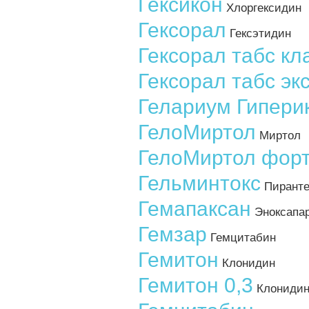
Гексикон
Хлоргексидин
Гексорал
Гексэтидин
Гексорал табс кл
Гексорал табс эк
Гелариум Гипери
ГелоМиртол
Миртол
ГелоМиртол фор
Гельминтокс
Пиранте
Гемапаксан
Эноксапар
Гемзар
Гемцитабин
Гемитон
Клонидин
Гемитон 0,3
Клониди