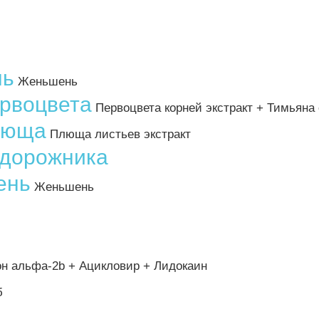
нь
Женьшень
ервоцвета
Первоцвета корней экстракт + Тимьяна 
люща
Плюща листьев экстракт
одорожника
ень
Женьшень
 альфа-2b + Ацикловир + Лидокаин
б