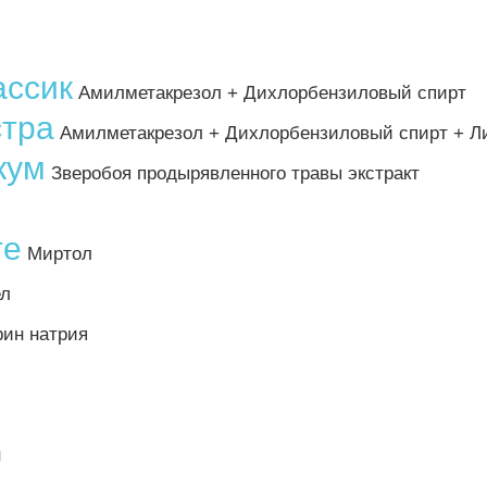
ассик
Амилметакрезол + Дихлорбензиловый спирт
стра
Амилметакрезол + Дихлорбензиловый спирт + Л
кум
Зверобоя продырявленного травы экстракт
те
Миртол
л
ин натрия
н