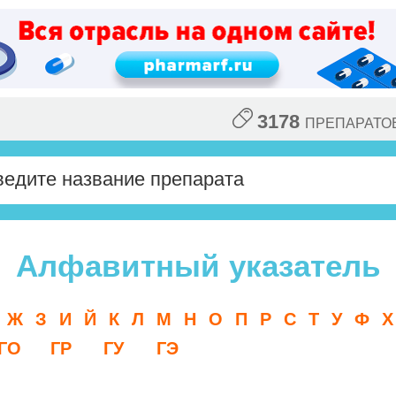
3178
ПРЕПАРАТО
Алфавитный указатель
Ж
З
И
Й
К
Л
М
Н
О
П
Р
С
Т
У
Ф
Х
ГО
ГР
ГУ
ГЭ