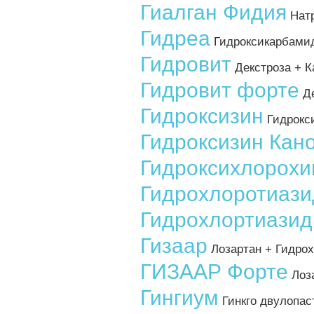
Гиалган Фидия
Натр
Гидреа
Гидроксикарбами
Гидровит
Декстроза + К
Гидровит форте
Де
Гидроксизин
Гидрокс
Гидроксизин Кан
Гидроксихлорохи
Гидрохлоротиази
Гидрохлортиазид
Гизаар
Лозартан + Гидро
ГИЗААР Форте
Лоза
Гингиум
Гинкго двулопаст