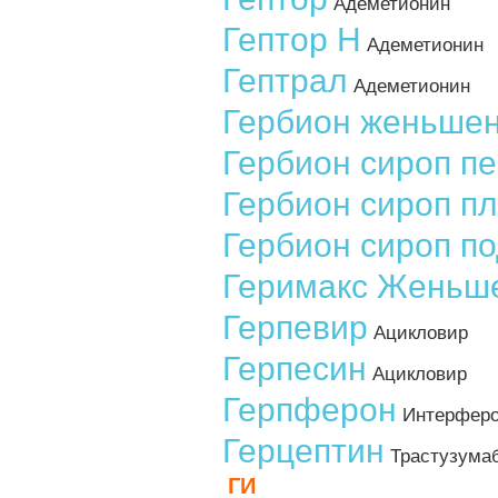
Адеметионин
Гептор Н
Адеметионин
Гептрал
Адеметионин
Гербион женьше
Гербион сироп п
Гербион сироп п
Гербион сироп п
Геримакс Женьш
Герпевир
Ацикловир
Герпесин
Ацикловир
Герпферон
Интерферон
Герцептин
Трастузума
ГИ