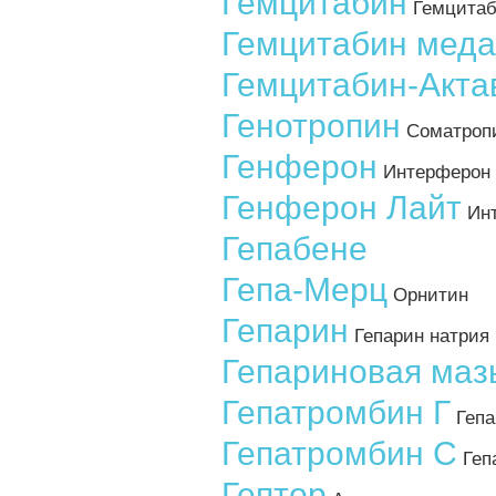
Гемцитабин
Гемцитаб
Гемцитабин меда
Гемцитабин-Акта
Генотропин
Соматроп
Генферон
Интерферон 
Генферон Лайт
Инт
Гепабене
Гепа-Мерц
Орнитин
Гепарин
Гепарин натрия
Гепариновая маз
Гепатромбин Г
Гепа
Гепатромбин С
Геп
Гептор