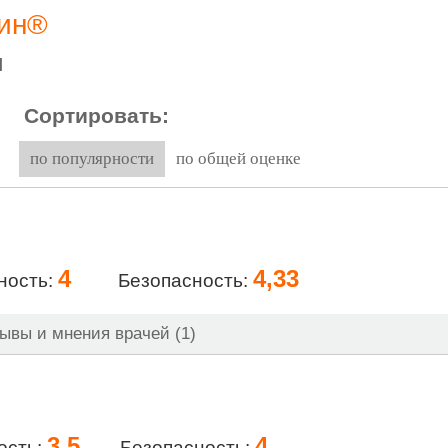
тин®
н
Сортировать:
по популярности
по общей оценке
4
4,33
ность:
Безопасность:
ывы и мнения врачей (1)
3,5
4
ость:
Безопасность: