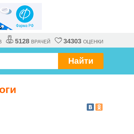
5128
34303
В
ВРАЧЕЙ
ОЦЕНКИ
Найти
оги