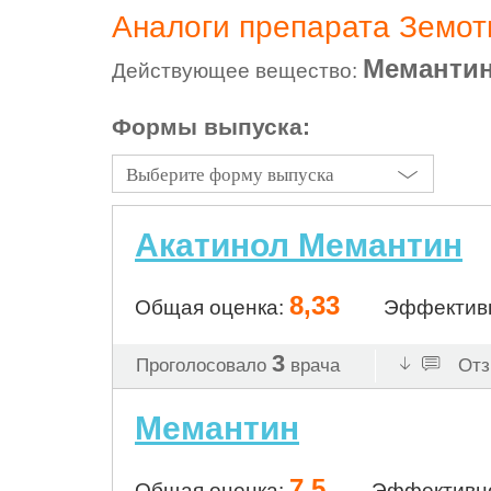
Аналоги препарата Земо
Меманти
Действующее вещество:
Формы выпуска:
Выберите форму выпуска
Акатинол Мемантин
8,33
Общая оценка:
Эффектив
3
Проголосовало
врача
Отз
Мемантин
7,5
Общая оценка:
Эффективн