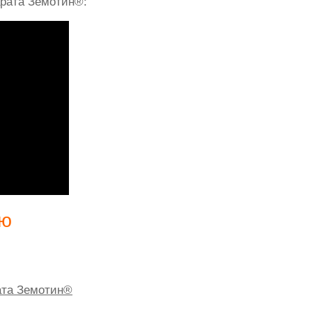
рата Земотин®:
ию
ата Земотин®