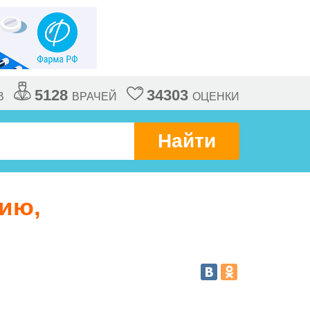
5128
34303
В
ВРАЧЕЙ
ОЦЕНКИ
Найти
нию,