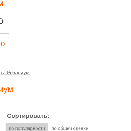
м
0
ию
ата Реланиум
иум
Сортировать:
по популярности
по общей оценке