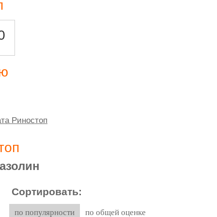
п
0
ию
ата Риностоп
топ
азолин
Сортировать:
по популярности
по общей оценке