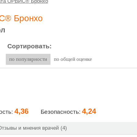
рата ОРВИС® Бронхо
С® Бронхо
ол
Сортировать:
по популярности
по общей оценке
4,36
4,24
ость:
Безопасность:
тзывы и мнения врачей (4)