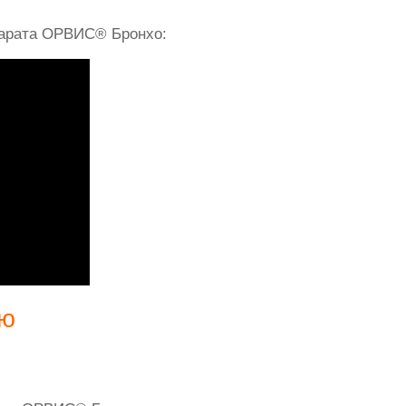
арата ОРВИС® Бронхо:
ию