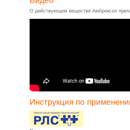
Видео
О действующем веществе Амброксол преп
Инструкция по применен