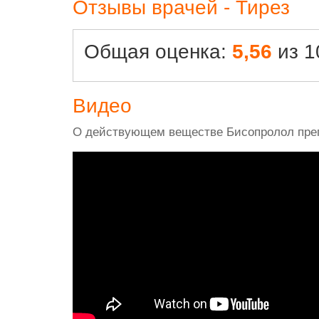
Отзывы врачей - Тирез
Общая оценка:
5,56
из 1
Видео
О действующем веществе Бисопролол преп