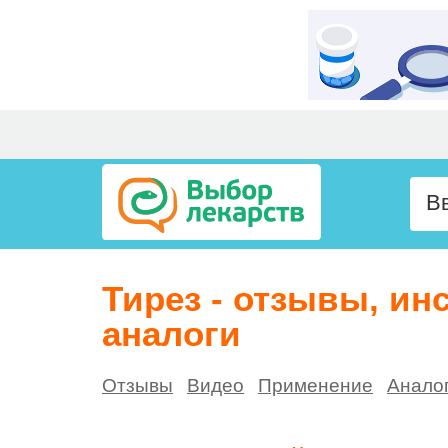
Тирез - отзывы, ин
аналоги
Отзывы
Видео
Применение
Анало