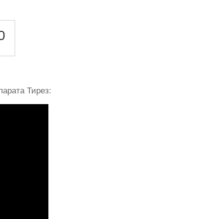
0
арата Тирез: