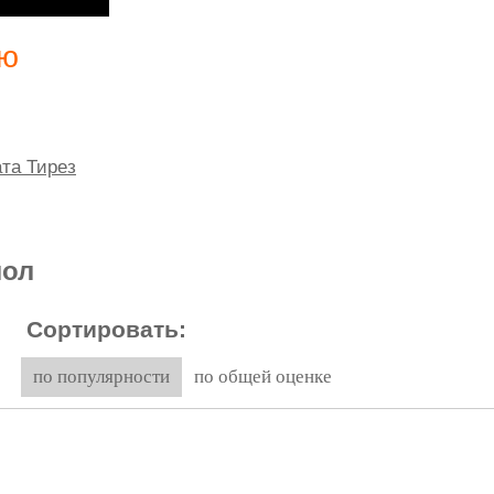
ию
та Тирез
лол
Сортировать:
по популярности
по общей оценке